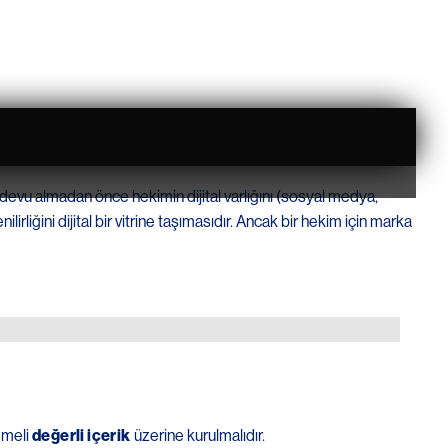
andevu almadan önce hekimin dijital varlığını (sosyal medya,
lirliğini dijital bir vitrine taşımasıdır. Ancak bir hekim için marka
temeli
değerli içerik
üzerine kurulmalıdır.