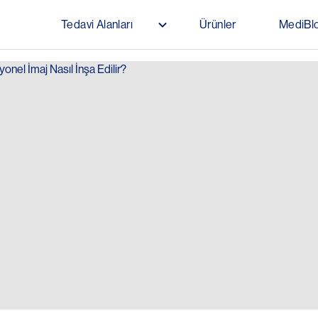
Ana içeriğe atla
Tedavi Alanları
Ürünler
MediBl
Main navigation (Don Not