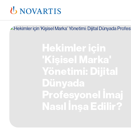
Image
Hekimler için
'Kişisel Marka'
Yönetimi: Dijital
Dünyada
Profesyonel İmaj
Nasıl İnşa Edilir?