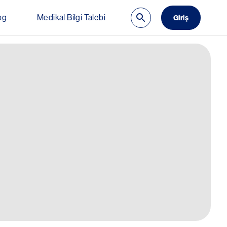
og
Medikal Bilgi Talebi
Giriş
 Delete)