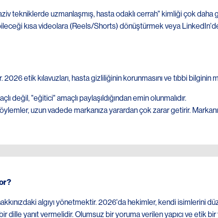
vaziv tekniklerde uzmanlaşmış, hasta odaklı cerrah" kimliği çok daha 
abileceği kısa videolara (Reels/Shorts) dönüştürmek veya LinkedIn'de
026 etik kılavuzları, hasta gizliliğinin korunmasını ve tıbbi bilgini
lı değil, "eğitici" amaçlı paylaşıldığından emin olunmalıdır.
söylemler, uzun vadede markanıza yarardan çok zarar getirir. Marka
yor?
kınızdaki algıyı yönetmektir. 2026'da hekimler, kendi isimlerini düz
 dille yanıt vermelidir. Olumsuz bir yoruma verilen yapıcı ve etik b