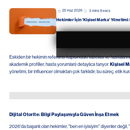
25 Haz 2026
3 mins 8 secs
Hekimler İçin 'Kişisel Marka' Yönetimi: 
Eskiden bir hekimin referansı kapısındaki tabelası ve hastalarını
akademik profiller, hasta yorumları) detaylıca tarıyor.
Kişisel 
yönetimi, bir influencer olmaktan çok farklıdır; bu süreç, etik kura
Image
Dijital Otorite: Bilgi Paylaşımıyla Güven İnşa Etmek
2026'da başarılı olan hekimler, "ben en iyisiyim" diyenler değil, "