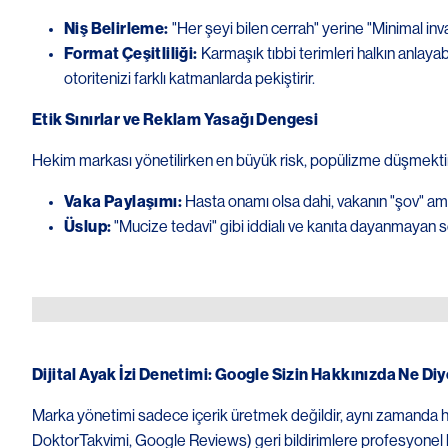
Niş Belirleme:
"Her şeyi bilen cerrah" yerine "Minimal in
Format Çeşitliliği:
Karmaşık tıbbi terimleri halkın anlay
otoritenizi farklı katmanlarda pekiştirir.
Etik Sınırlar ve Reklam Yasağı Dengesi
Hekim markası yönetilirken en büyük risk, popülizme düşmektir. 2
Vaka Paylaşımı:
Hasta onamı olsa dahi, vakanın "şov" amaç
Üslup:
"Mucize tedavi" gibi iddialı ve kanıta dayanmayan 
Image
Dijital Ayak İzi Denetimi: Google Sizin Hakkınızda Ne Di
Marka yönetimi sadece içerik üretmek değildir, aynı zamanda hak
DoktorTakvimi, Google Reviews) geri bildirimlere profesyonel bir