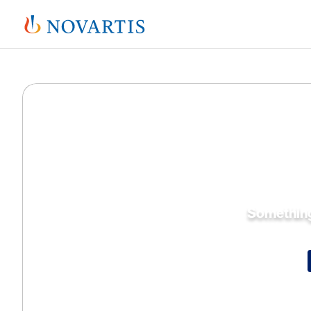
Somethin
An error occurred, 
Tr