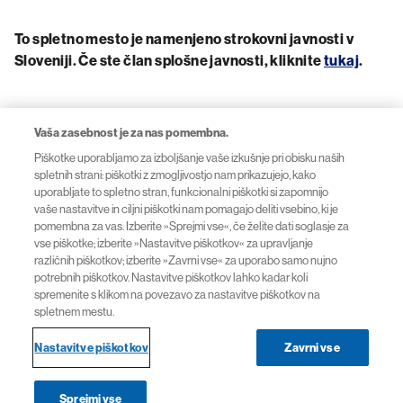
To spletno mesto je namenjeno strokovni javnosti v
Sloveniji. Če ste član splošne javnosti, kliknite
tukaj
.
Vaša zasebnost je za nas pomembna.
Politika zasebnosti
Piškotke uporabljamo za izboljšanje vaše izkušnje pri obisku naših
spletnih strani: piškotki z zmogljivostjo nam prikazujejo, kako
Pogoji za uporabo spletnih strani
uporabljate to spletno stran, funkcionalni piškotki si zapomnijo
vaše nastavitve in ciljni piškotki nam pomagajo deliti vsebino, ki je
Nastavitve piškotkov
pomembna za vas. Izberite »Sprejmi vse«, če želite dati soglasje za
vse piškotke; izberite »Nastavitve piškotkov« za upravljanje
različnih piškotkov; izberite »Zavrni vse« za uporabo samo nujno
Kontaktirajte nas
potrebnih piškotkov. Nastavitve piškotkov lahko kadar koli
spremenite s klikom na povezavo za nastavitve piškotkov na
spletnem mestu.
© 2026 Novartis Pharma Services Inc. Podružnica v
Nastavitve piškotkov
Zavrni vse
Sloveniji
Sprejmi vse