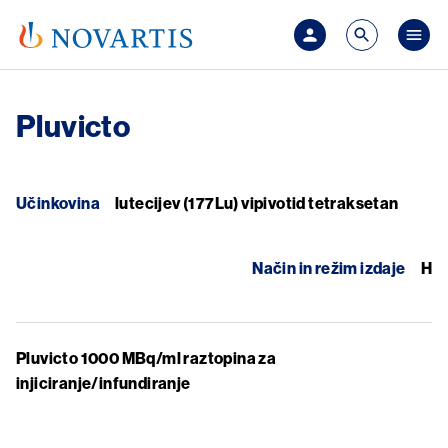
Skip to main content
Mai
Pluvicto
Učinkovina
lutecijev (177Lu) vipivotid tetraksetan
Način in režim izdaje
H
Pluvicto 1000 MBq/ml raztopina za
injiciranje/infundiranje