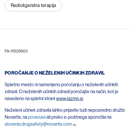
Radioligandna terapija
FA-11509563
POROČANJE O NEŽELENIH UČINKIH ZDRAVIL
Spletno mesto ni namenjeno poročanju o neželenih učinkih
zdravil. O neželenih učinkih zdravil poročajte na način, kot je
navedeno na spletni strani
www.jazmp.si
.
Neželeni učinek zdravila lahko prijavite tudi neposredno družbi
Novartis, na
povezavi
ali preko e-poštnega sporočila na
slovenia.drugsafety@novartis.com
.