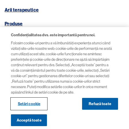
Arii terapeutice
Produse
Confidențialitatea dvs. este importantă pentru noi.
Folosim cookie-uri pentru a vă îmbunătăți experiența atunci când
vizitați site-urile noastre web: cookie-urile de performanță ne arată
Contact
cum utilizați acest site, cookie-urile funcționale ne amintesc
preferințele și cookie-urile de direcționare ne ajută să împărtășim
Politica de confidenţialitate
conținut relevant pentru dvs. Selectați „Acceptă toate” pentru a
vă da consimțământul pentru toate cookie-urile, selectați „Setări
cookie-uri” pentru gestionarea diferitelor cookie-uri sau selectați
Termeni și Condiții
„Refuză toate” pentru utilizarea numai a cookie-urilor strict
necesare. Puteți modifica setările cookie-urilor în orice moment
apăsând linkul de setări cookie de pe site.
Setări cookie
Refuză toate
© 2026 Novartis România. Toate drepturile rezervate.
Acceptă toate