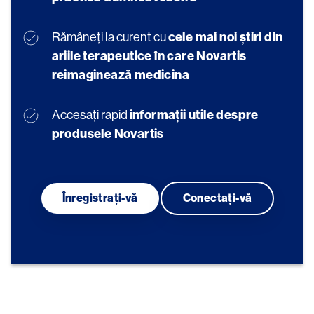
Rămâneți la curent cu 
cele mai noi știri din 
ariile terapeutice în care Novartis 
reimaginează medicina
Accesați rapid 
informații utile despre 
produsele Novartis
Înregistrați-vă
Conectați-vă