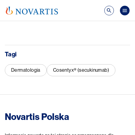
Przejdź do treści
Mai
Tagi
Dermatologia
Cosentyx® (secukinumab)
Novartis Polska