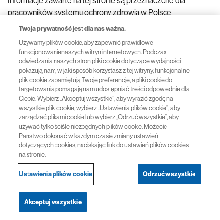
Informacje zawarte na tej stronie są przeznaczone dla
pracowników systemu ochrony zdrowia w Polsce
Twoja prywatność jest dla nas ważna.
FA-11488641-1 07/2026
Używamy plików cookie, aby zapewnić prawidłowe
funkcjonowanienaszych witryn internetowych. Podczas
odwiedzania naszych stron pliki cookie dotyczące wydajności
Przydatne linki
pokazują nam, w jaki sposób korzystasz z tej witryny, funkcjonalne
pliki cookie zapamiętują Twoje preferencje, a pliki cookie do
targetowania pomagają nam udostępniać treści odpowiednie dla
Polityka prywatności
Ciebie. Wybierz „Akceptuj wszystkie”, aby wyrazić zgodę na
wszystkie pliki cookie, wybierz „Ustawienia plików cookie”, aby
zarządzać plikami cookie lub wybierz „Odrzuć wszystkie”, aby
Regulamin Serwisu
używać tylko ściśle niezbędnych plików cookie. Możecie
Państwo dokonać w każdym czasie zmiany ustawień
dotyczących cookies, naciskając link do ustawień plików cookies
na stronie.
© 2026 Novartis
Ustawienia plików cookie
Odrzuć wszystkie
Akceptuj wszystkie
Nawigacja