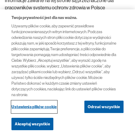
Informacje zawarte na tej stronie są przeznaczone dla
pracowników systemu ochrony zdrowia w Polsce
Twoja prywatność jest dla nas ważna.
FA-11488641-1 07/2026
Używamy plików cookie, aby zapewnić prawidłowe
funkcjonowanienaszych witryn internetowych. Podczas
odwiedzania naszych stron pliki cookie dotyczące wydajności
Przydatne linki
pokazują nam, w jaki sposób korzystasz z tej witryny, funkcjonalne
pliki cookie zapamiętują Twoje preferencje, a pliki cookie do
targetowania pomagają nam udostępniać treści odpowiednie dla
Polityka prywatności
Ciebie. Wybierz „Akceptuj wszystkie”, aby wyrazić zgodę na
wszystkie pliki cookie, wybierz „Ustawienia plików cookie”, aby
zarządzać plikami cookie lub wybierz „Odrzuć wszystkie”, aby
Regulamin Serwisu
używać tylko ściśle niezbędnych plików cookie. Możecie
Państwo dokonać w każdym czasie zmiany ustawień
dotyczących cookies, naciskając link do ustawień plików cookies
na stronie.
© 2026 Novartis
Ustawienia plików cookie
Odrzuć wszystkie
Akceptuj wszystkie
Nawigacja