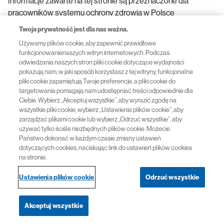
Informacje zawarte na tej stronie są przeznaczone dla
pracowników systemu ochrony zdrowia w Polsce
Twoja prywatność jest dla nas ważna.
FA-11488641-1 07/2026
Używamy plików cookie, aby zapewnić prawidłowe
funkcjonowanienaszych witryn internetowych. Podczas
odwiedzania naszych stron pliki cookie dotyczące wydajności
Przydatne linki
pokazują nam, w jaki sposób korzystasz z tej witryny, funkcjonalne
pliki cookie zapamiętują Twoje preferencje, a pliki cookie do
targetowania pomagają nam udostępniać treści odpowiednie dla
Polityka prywatności
Ciebie. Wybierz „Akceptuj wszystkie”, aby wyrazić zgodę na
wszystkie pliki cookie, wybierz „Ustawienia plików cookie”, aby
zarządzać plikami cookie lub wybierz „Odrzuć wszystkie”, aby
Regulamin Serwisu
używać tylko ściśle niezbędnych plików cookie. Możecie
Państwo dokonać w każdym czasie zmiany ustawień
dotyczących cookies, naciskając link do ustawień plików cookies
na stronie.
© 2026 Novartis
Ustawienia plików cookie
Odrzuć wszystkie
Akceptuj wszystkie
Nawigacja