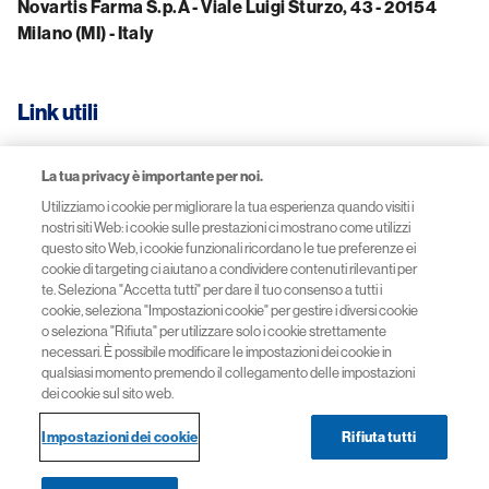
Novartis Farma S.p.A - Viale Luigi Sturzo, 43 - 20154
Milano (MI) - Italy
Link utili
La tua privacy è importante per noi.
Termini e condizioni
Utilizziamo i cookie per migliorare la tua esperienza quando visiti i
nostri siti Web: i cookie sulle prestazioni ci mostrano come utilizzi
Privacy policy
questo sito Web, i cookie funzionali ricordano le tue preferenze ei
cookie di targeting ci aiutano a condividere contenuti rilevanti per
Impostazioni dei cookie
te. Seleziona "Accetta tutti" per dare il tuo consenso a tutti i
cookie, seleziona "Impostazioni cookie" per gestire i diversi cookie
o seleziona "Rifiuta" per utilizzare solo i cookie strettamente
Accessibilità
necessari. È possibile modificare le impostazioni dei cookie in
qualsiasi momento premendo il collegamento delle impostazioni
Contattaci
dei cookie sul sito web.
Impostazioni dei cookie
Rifiuta tutti