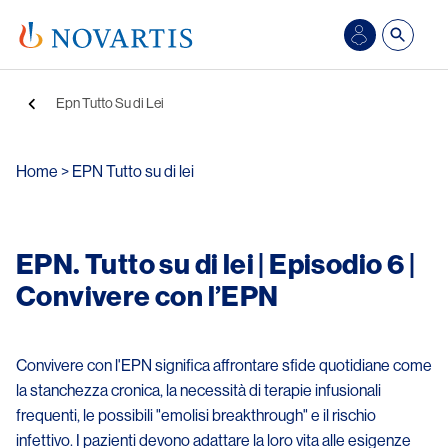
Salta al contenuto principale
Briciole di pane
Epn Tutto Su di Lei
Home
>
EPN Tutto su di lei
EPN. Tutto su di lei | Episodio 6 |
Convivere con l’EPN
Convivere con l'EPN significa affrontare sfide quotidiane come
la stanchezza cronica, la necessità di terapie infusionali
frequenti, le possibili "emolisi breakthrough" e il rischio
infettivo. I pazienti devono adattare la loro vita alle esigenze