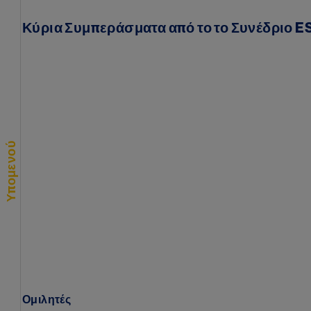
Κύρια Συμπεράσματα από το το Συνέδριο E
Something went wron
An error occurred, please try again l
Υπομενού
Try again
Ομιλητές