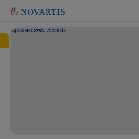
Image
Υπομενού