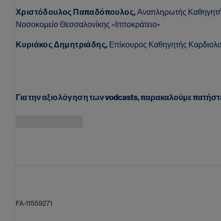
Χριστόδουλος Παπαδόπουλος,
Αναπληρωτής Καθηγητής 
Νοσοκομείο Θεσσαλονίκης «Ιπποκράτειο»
Κυριάκος Δημητριάδης,
Επίκουρος Καθηγητής Καρδιολογ
Για την
αξιολόγηση
των vodcasts, παρακαλούμε πατήστ
Image
FA-11559271