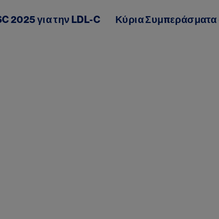
SC 2025 για την
LDL-C
Κύρια Συμπεράσματα α
g
ater.
An e