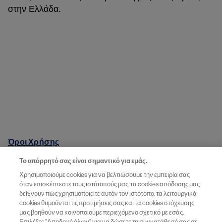
στην Ελλάδα.
Όροι Χρήσης
Το απόρρητό σας είναι σημαντικό για εμάς.
Αναφορά Ανεπιθύμητων Συμβάντων
Χρησιμοποιούμε cookies για να βελτιώσουμε την εμπειρία σας
όταν επισκέπτεστε τους ιστότοπούς μας: τα cookies απόδοσης μας
Αναφορά Παραπόνων Ποιότητας
δείχνουν πώς χρησιμοποιείτε αυτόν τον ιστότοπο, τα λειτουργικά
cookies θυμούνται τις προτιμήσεις σας και τα cookies στόχευσης
μας βοηθούν να κοινοποιούμε περιεχόμενο σχετικό με εσάς.
Επιλέξτε "Αποδοχή όλων" για να δώσετε τη συγκατάθεσή σας σε