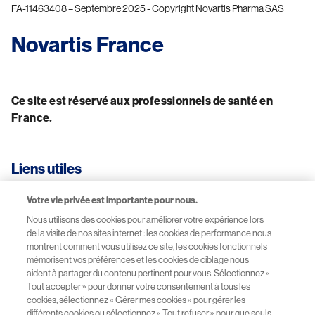
FA-11463408 – Septembre 2025 - Copyright Novartis Pharma SAS
Novartis France
Ce site est réservé aux professionnels de santé en 
France.
Liens utiles
Votre vie privée est importante pour nous.
CGU-Mentions légales
Nous utilisons des cookies pour améliorer votre expérience lors
de la visite de nos sites internet : les cookies de performance nous
Données personnelles
montrent comment vous utilisez ce site, les cookies fonctionnels
mémorisent vos préférences et les cookies de ciblage nous
aident à partager du contenu pertinent pour vous. Sélectionnez «
Site Novartis France
Tout accepter » pour donner votre consentement à tous les
cookies, sélectionnez « Gérer mes cookies » pour gérer les
différents cookies ou sélectionnez « Tout refuser » pour que seuls
Sitemap