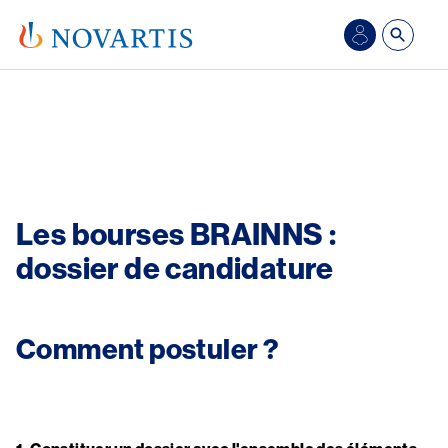
Aller au contenu principal
Se
connecter/S’inscrire
Image
Les bourses BRAINNS :
dossier de candidature
Comment postuler ?