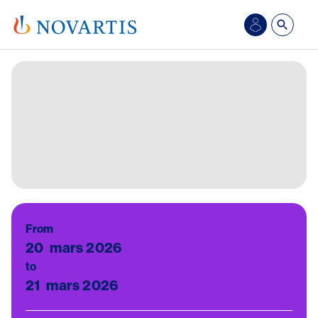
Aller au contenu principal
Se
connecter/S’inscrire
Image
From
20
mars 2026
to
21
mars 2026