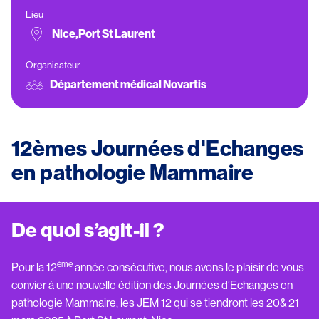
Lieu
Nice,Port St Laurent
Organisateur
Département médical Novartis
12èmes Journées d'Echanges
en pathologie Mammaire
De quoi s’agit-il ?
ème
Pour la 12
année consécutive, nous avons le plaisir de vous
convier à une nouvelle édition des Journées d’Echanges en
pathologie Mammaire, les JEM 12 qui se tiendront les 20& 21