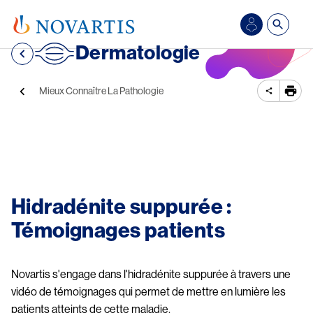
Aller au contenu principal
Se
Dermatologie
connecter/S’inscrire
Fil d'Ariane
Mieux Connaître La Pathologie
Image
Hidradénite suppurée : 
Témoignages patients
Novartis s'engage dans l'hidradénite suppurée à travers une 
vidéo de témoignages qui permet de mettre en lumière les 
patients atteints de cette maladie. 