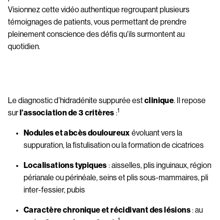
Visionnez cette vidéo authentique regroupant plusieurs 
témoignages de patients, vous permettant de prendre 
pleinement conscience des défis qu'ils surmontent au 
quotidien.
Something went wrong
An error occurred, please try again later.
Le diagnostic d’hidradénite suppurée est 
clinique
. Il repose 
1
sur 
l’association de 3 critères
 :
Try again
Nodules et abcès douloureux
 évoluant vers la 
suppuration, la fistulisation ou la formation de cicatrices 
Localisations typiques
 : aisselles, plis inguinaux, région 
périanale ou périnéale, seins et plis sous-mammaires, pli 
inter-fessier, pubis 
Caractère chronique et récidivant des lésions
 : au 