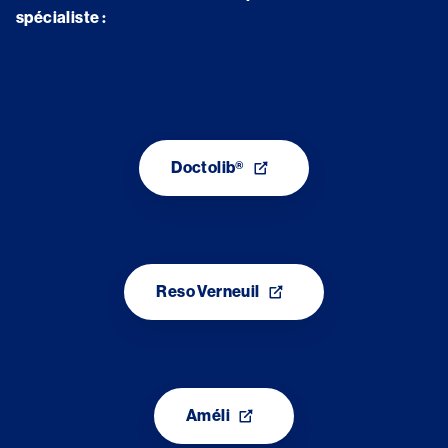
spécialiste :
Image
Doctolib®
Image
Reso Verneuil
Image
Améli