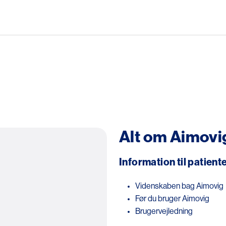
Gå til hovedindhold
Alt om Aimovi
Information til patient
Videnskaben bag Aimovig
Før du bruger Aimovig
Brugervejledning