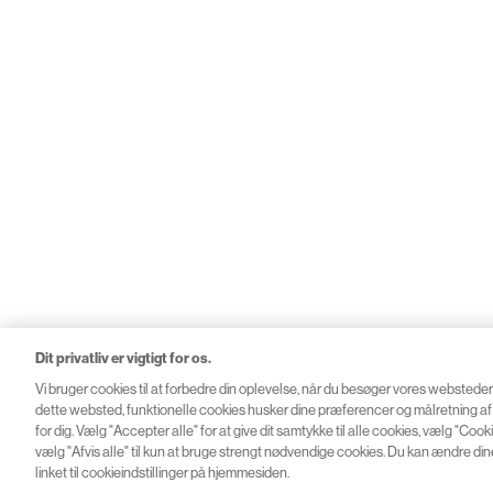
Dit privatliv er vigtigt for os.
Vi bruger cookies til at forbedre din oplevelse, når du besøger vores webstede
dette websted, funktionelle cookies husker dine præferencer og målretning af 
© 2026 Novartis
for dig. Vælg "Accepter alle" for at give dit samtykke til alle cookies, vælg "Cookiei
vælg "Afvis alle" til kun at bruge strengt nødvendige cookies. Du kan ændre dine
linket til cookieindstillinger på hjemmesiden.