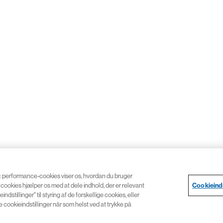
r: performance-cookies viser os, hvordan du bruger
Cookieinds
cookies hjælper os med at dele indhold, der er relevant
ndstillinger" til styring af de forskellige cookies, eller
 cookieindstillinger når som helst ved at trykke på