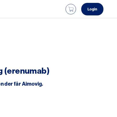
Login
g (erenumab)
en der får Aimovig.