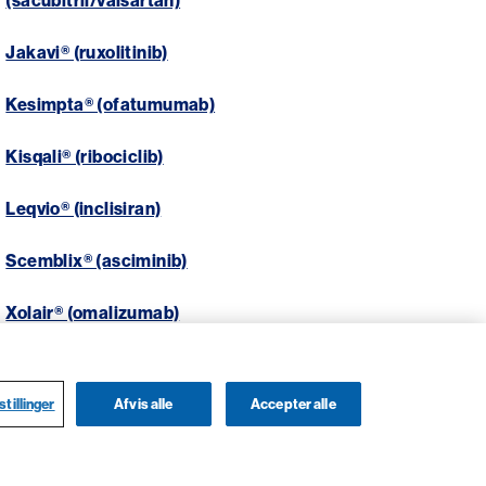
(sacubitril/valsartan)
Jakavi® (ruxolitinib)
Kesimpta® (ofatumumab)
Kisqali® (ribociclib)
Leqvio® (inclisiran)
Scemblix® (asciminib)
Xolair® (omalizumab)
tillinger
Afvis alle
Accepter alle