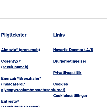
Pligttekster
Links
Aimovig® (erenumab)
Novartis Danmark A/S
Cosentyx®
Brugerbetingelser
(secukinumab)
Privatlivspolitik
Enerzair® Breezhaler®
(indacaterol/
Cookies
glycopyrronium/mometasonfuroat)
Cookieindstillinger
Entresto®