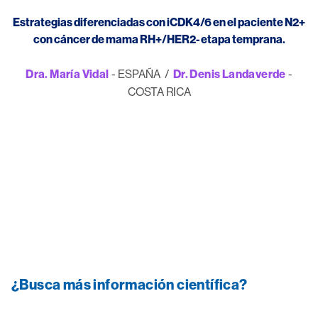
Estrategias diferenciadas con iCDK4/6 en el paciente N2+
con cáncer de mama RH+/HER2- etapa temprana.
Dra. María Vidal
- ESPAÑA /
Dr. Denis Landaverde
-
COSTA RICA
Image
¿Busca más información científica?