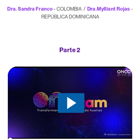
Dra. Sandra Franco
-
COLOMBIA /
Dra.Mylliant Rojas
-
REPÚBLICA DOMINICANA
Parte 2