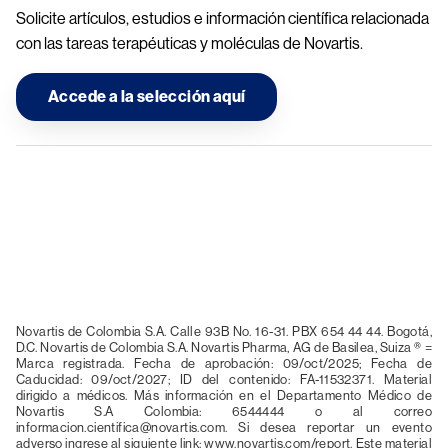
Solicite artículos, estudios e información científica relacionada 
con las tareas terapéuticas y moléculas de Novartis.
Accede a la selección aquí
Image
Novartis de Colombia S.A. Calle 93B No. 16-31. PBX 654 44 44. Bogotá, 
D.C. Novartis de Colombia S.A. Novartis Pharma, AG de Basilea, Suiza ® = 
Marca registrada. Fecha de aprobación: 09/oct/2025; Fecha de 
Caducidad: 09/oct/2027; ID del contenido: FA-11532371. Material 
dirigido a médicos. Más información en el Departamento Médico de 
Novartis S.A Colombia: 6544444 o al correo 
informacion.cientifica@novartis.com
. Si desea reportar un evento 
adverso ingrese al siguiente link: www.novartis.com/report. Este material 