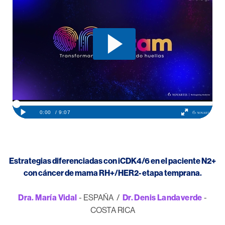
Estrategias diferenciadas con iCDK4/6 en el paciente N2+
con cáncer de mama RH+/HER2- etapa temprana.
Dra. María Vidal
- ESPAÑA /
Dr. Denis Landaverde
-
COSTA RICA