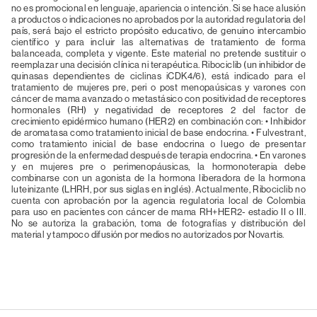
no es promocional en lenguaje, apariencia o intención. Si se hace alusión 
a productos o indicaciones no aprobados por la autoridad regulatoria del 
país, será bajo el estricto propósito educativo, de genuino intercambio 
científico y para incluir las alternativas de tratamiento de forma 
balanceada, completa y vigente. Este material no pretende sustituir o 
reemplazar una decisión clínica ni terapéutica. Ribociclib (un inhibidor de 
quinasas dependientes de ciclinas iCDK4/6), está indicado para el 
tratamiento de mujeres pre, peri o post menopaúsicas y varones con 
cáncer de mama avanzado o metastásico con positividad de receptores 
hormonales (RH) y negatividad de receptores 2 del factor de 
crecimiento epidérmico humano (HER2) en combinación con: • Inhibidor 
de aromatasa como tratamiento inicial de base endocrina. • Fulvestrant, 
como tratamiento inicial de base endocrina o luego de presentar 
progresión de la enfermedad después de terapia endocrina. • En varones 
y en mujeres pre o perimenopáusicas, la hormonoterapia debe 
combinarse con un agonista de la hormona liberadora de la hormona 
luteinizante (LHRH, por sus siglas en inglés). Actualmente, Ribociclib no 
cuenta con aprobación por la agencia regulatoria local de Colombia 
para uso en pacientes con cáncer de mama RH+HER2- estadio II o III. 
No se autoriza la grabación, toma de fotografías y distribución del 
material y tampoco difusión por medios no autorizados por Novartis.