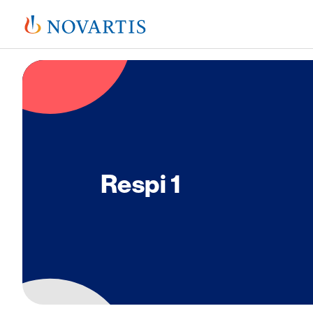
Image
Respi 1