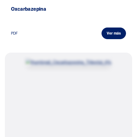
Oxcarbazepina
PDF
Ver más
Image