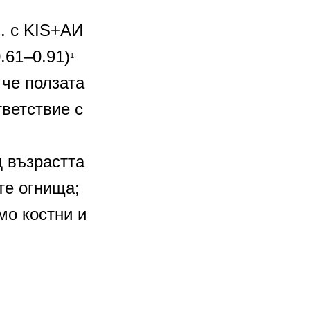
. с KIS+АИ 
.61–0.91)
1
че ползата 
ветствие с 
 възрастта 
те огнища; 
о костни и 