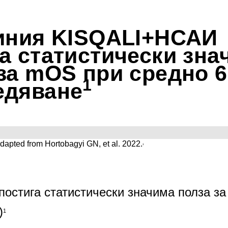
иния KISQALI+НСАИ 
а статистически знач
за mOS при средно 6,
1
едяване
                                                                                       1.Adapted from Hortobagyi GN, et al. 2022.
1
остига статистически значима полза за
)
1