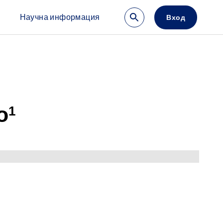
ржание
Научна информация
Вход
vigation (Don Not Delete)
о
1