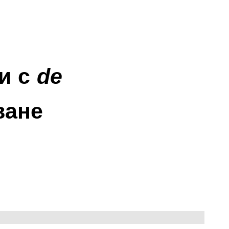
и с 
de 
ане 