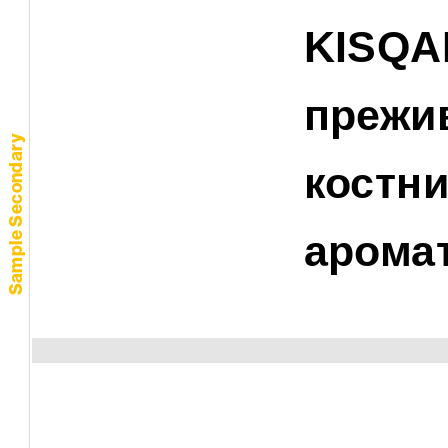
KISQAL
прежив
Sample Secondary
костни
арома
Image