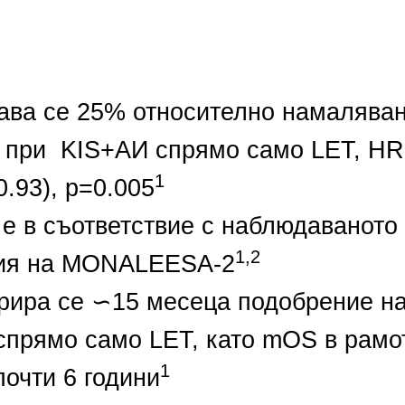
ва се 25% относително намаляване
 при  KIS+АИ спрямо само LET, HR 
1
0.93), p=0.005
е в съответствие с наблюдаваното 
1,2
ия на MONALEESA-2
рира се ∽15 месеца подобрение на
прямо само LET, като mOS в рамот
1
почти 6 години