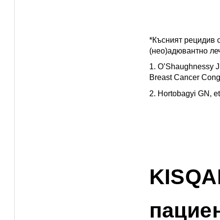
*Късният рецидив с
(нео)адювантно ле
1. O’Shaughnessy J,
Breast Cancer Congr
2. Hortobagyi GN, e
KISQAL
пациен