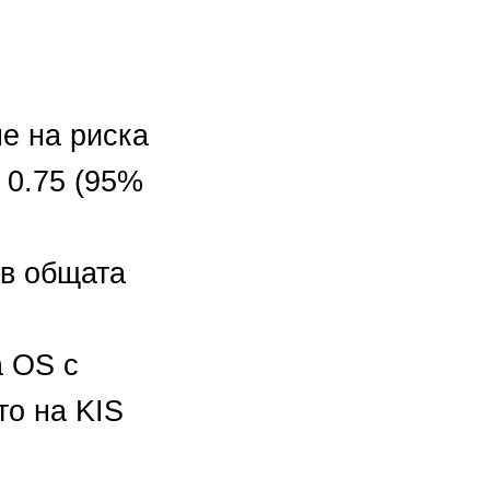
 на риска 
0.75 (95% 
в общата 
 OS с 
о на KIS 