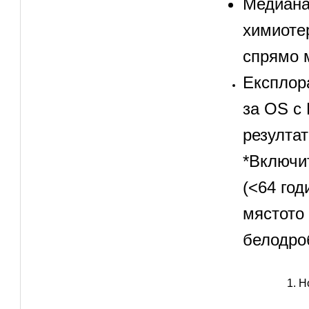
Медиана
химиотер
спрямо м
Експлора
за OS с 
резулта
*Включи
(<64 год
мястото 
белодро
           