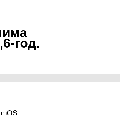
има 
6-год. 
 mOS 