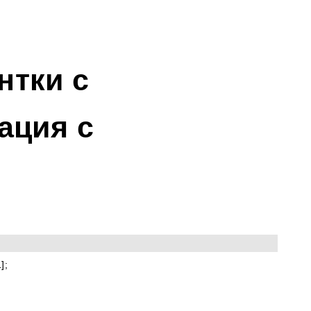
тки с 
ция с 
S2-01];  