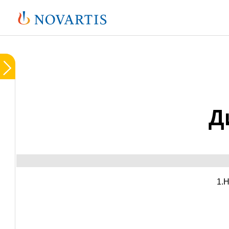
Image
Sample
Secondary
Д
Image
       