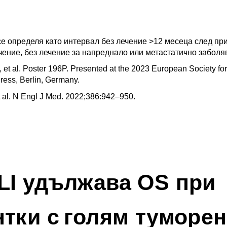
е определя като интервал без лечение >12 месеца след при
чение, без лечение за напреднало или метастатично заболя
 et al. Poster 196P. Presented at the 2023 European Society fo
ess, Berlin, Germany. 
t al. N Engl J Med. 2022;386:942–950.  
I удължава OS при 
тки с голям туморен