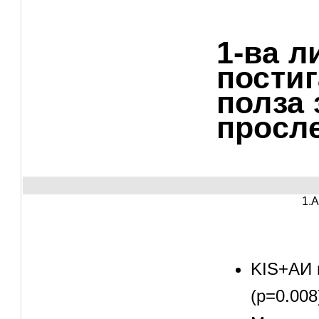
1-ва л
постиг
полза 
просл
Image
           
KIS+АИ п
(p=0.008