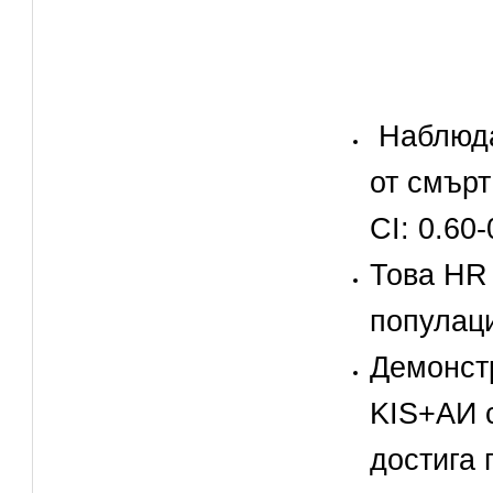
 Наблюда
от смърт
CI: 0.60-
Това HR 
популац
Демонст
KIS+АИ с
достига 