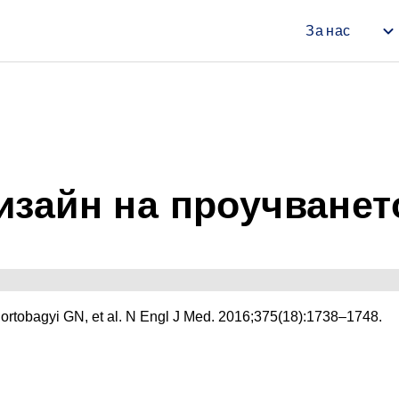
Премини към основното съдъ
За нас
Main na
изайн на проучванет
                                                                               1.Hortobagyi GN, et al. N Engl J Med. 2016;375(18):1738–1748.  