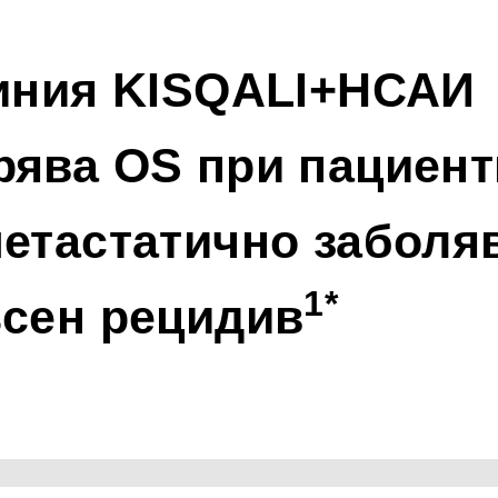
иния KISQALI+НСАИ 
ява OS при пациент
етастатично заболяв
1*
ъсен рецидив