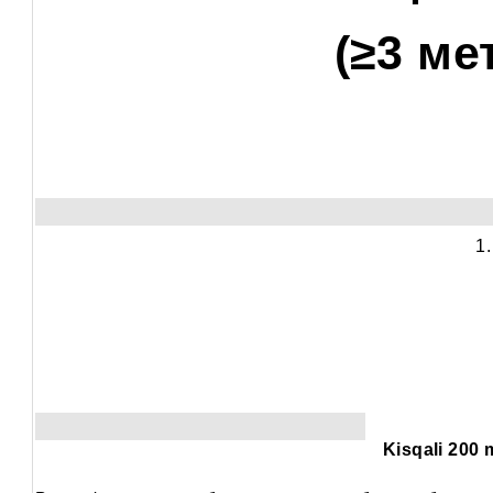
(≥3 ме
Image
     
Image
Kisqali 200 