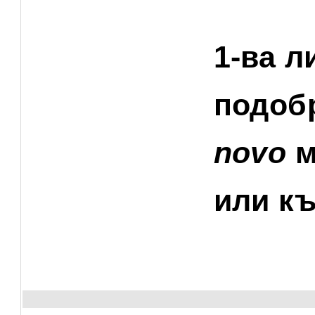
1-ва л
подобр
novo 
м
или к
Image