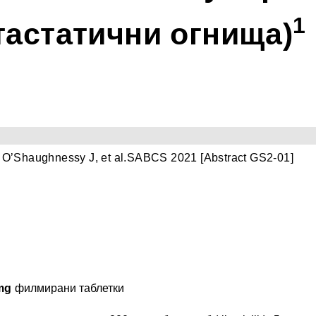
1
тастатични огнища)
                                                                                      1. O’Shaughnessy J, et al.SABCS 2021 [Abstract GS2-01] 
mg 
филмирани таблетки  