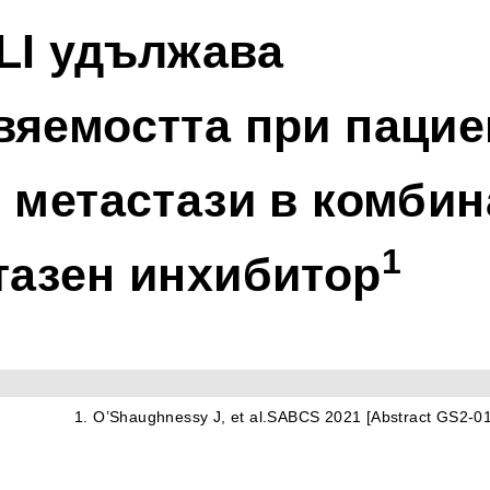
I удължава 
яемостта при пациен
 метастази в комбина
1
тазен инхибитор
                                                                                                              1. O’Shaughnessy J, et al.SABCS 2021 [Abstract G