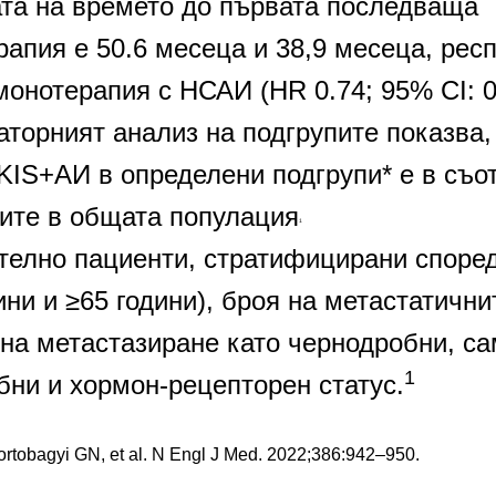
та на времето до първата последваща 
апия е 50.6 месеца и 38,9 месеца, респ
онотерапия с НСАИ (HR 0.74; 95% CI: 0
торният анализ на подгрупите показва, 
KIS+АИ в определени подгрупи* е в съот
тите в общата популация
1
телно пациенти, стратифицирани според
ини и ≥65 години), броя на метастатични
на метастазиране като чернодробни, сам
1
бни и хормон-рецепторен статус.
                                                                                     1. Hortobagyi GN, et al. N Engl J Med. 2022;386:942–950.  