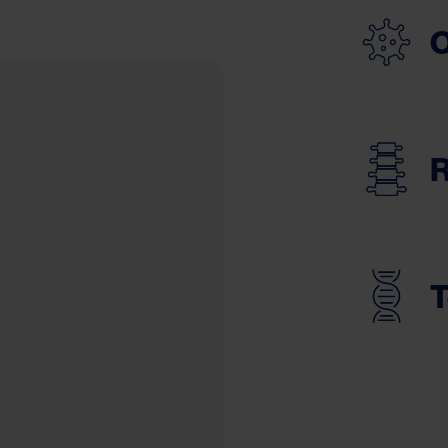
O
R
T