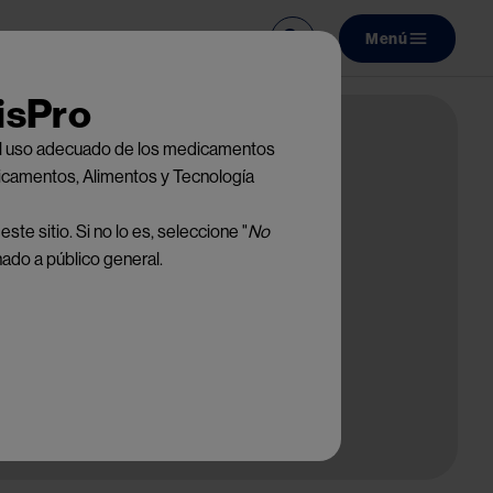
Menú
Main navi
isPro
e el uso adecuado de los medicamentos
dicamentos, Alimentos y Tecnología
te sitio. Si no lo es, seleccione "
No
nado a público general.