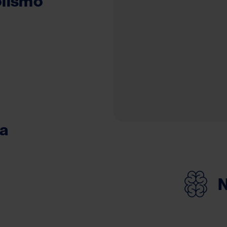
lismo
a
N