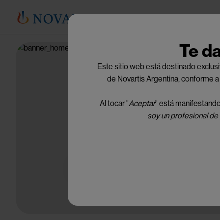
Te d
Image
Este sitio web está destinado exclus
de Novartis Argentina, conforme a
NovartisPro
Al tocar "
Aceptar
" está manifestando 
soy un profesional de 
El portal para profesionales de la salud.
Ingresar ahora
Image